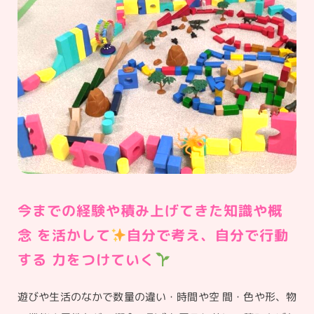
今までの経験や積み上げてきた知識や概
念 を活かして
️
自分で考え、自分で行動
する 力をつけていく
遊びや生活のなかで数量の違い・時間や空 間・色や形、物